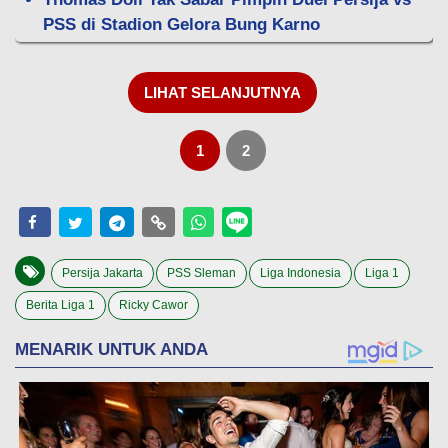
PSS di Stadion Gelora Bung Karno
LIHAT SELANJUTNYA
1
2
Persija Jakarta
PSS Sleman
Liga Indonesia
Liga 1
Berita Liga 1
Ricky Cawor