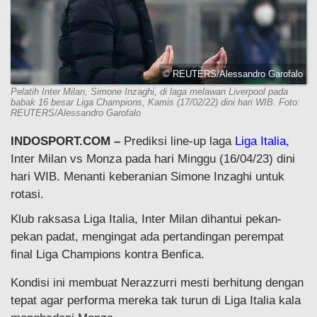
© REUTERS/Alessandro Garofalo
Pelatih Inter Milan, Simone Inzaghi, di laga melawan Liverpool pada
babak 16 besar Liga Champions, Kamis (17/02/22) dini hari WIB. Foto:
REUTERS/Alessandro Garofalo
INDOSPORT.COM –
Prediksi line-up laga
Liga Italia,
Inter Milan vs Monza pada hari Minggu (16/04/23) dini
hari WIB. Menanti keberanian Simone Inzaghi untuk
rotasi.
Klub raksasa Liga Italia, Inter Milan dihantui pekan-
pekan padat, mengingat ada pertandingan perempat
final Liga Champions kontra Benfica.
Kondisi ini membuat Nerazzurri mesti berhitung dengan
tepat agar performa mereka tak turun di Liga Italia kala