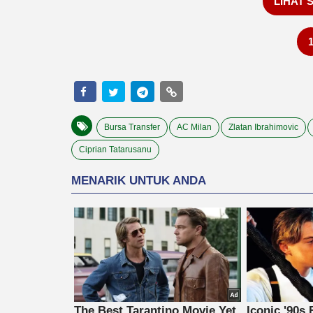
LIHAT 
Bursa Transfer
AC Milan
Zlatan Ibrahimovic
Ciprian Tatarusanu