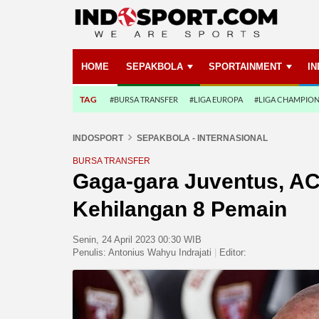
HOME
SEPAKBOLA
SPORTAINMENT
I
TAG
#BURSA TRANSFER
#LIGA EUROPA
#LIGA CHAMPIO
INDOSPORT
SEPAKBOLA - INTERNASIONAL
BURSA TRANSFER
Gaga-gara Juventus, AC 
Kehilangan 8 Pemain
Senin, 24 April 2023 00:30 WIB
Penulis:
Antonius Wahyu Indrajati
|
Editor: