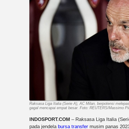
Raksasa Liga Italia (Serie A), AC Milan, berpotensi melep
gagal mencapai empat besar. Foto: REUTERS/Massimo Pi
INDOSPORT.COM
– Raksasa Liga Italia (Seri
pada jendela
bursa transfer
musim panas 2023 