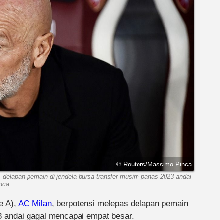
© Reuters/Massimo Pinca
as delapan pemain di jendela bursa transfer musim panas 2023 andai
nca
e A),
AC Milan
, berpotensi melepas delapan pemain
andai gagal mencapai empat besar.