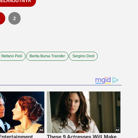
SELANJUTNYA
1
2
Stefano Pioli
Berita Bursa Transfer
Sergino Dest