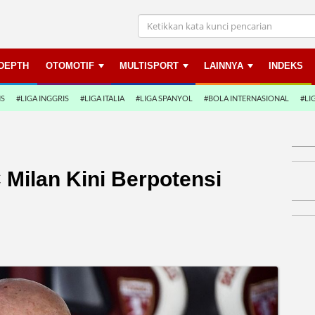
NDEPTH
OTOMOTIF
MULTISPORT
LAINNYA
INDEKS
NS
#LIGA INGGRIS
#LIGA ITALIA
#LIGA SPANYOL
#BOLA INTERNASIONAL
#LI
Milan Kini Berpotensi