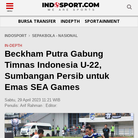
SUB-MENU
SUB-MENU
SUB-MENU
SUB-MENU
SUB-MENU
SUB-MENU
MENU
BURSA TRANSFER
INDEPTH
SPORTAINMENT
SEPAKBOLA
SPORTAINMENT
OTOMOTIF
BASKET
JADWAL
TOPIK HARI INI
LIGA 1
SELEBSPORT
MOTOGP
RAKET
KLASEMEN
PERATURAN OLAHRAGA
INDOSPORT
SEPAKBOLA - NASIONAL
LIGA 2
LIFESTYLE
FORMULA 1
MMA
TIPS DAN TRIK
IN-DEPTH
Beckham Putra Gabung
LIGA INGGRIS
OTOMANIA
FUTSAL
INFOGRAFIS
Timnas Indonesia U-22,
LIGA ITALIA
OLIMPIK
GALERI FOTO
LIGA SPANYOL
E-SPORT
TEMPAT OLAHRAGA
Sumbangan Persib untuk
LIGA CHAMPIONS
PASUKAN SEHAT
Emas SEA Games
LIGA JERMAN
KOMUNITAS SEHAT
Sabtu, 29 April 2023 11:21 WIB
LIGA PRANCIS
Penulis:
Arif Rahman
|
Editor:
LIGA EUROPA