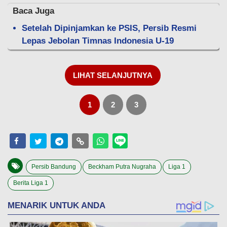
Baca Juga
Setelah Dipinjamkan ke PSIS, Persib Resmi
Lepas Jebolan Timnas Indonesia U-19
LIHAT SELANJUTNYA
1
2
3
Persib Bandung
Beckham Putra Nugraha
Liga 1
Berita Liga 1