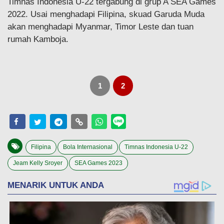
Timnas Indonesia U-22 tergabung di grup A SEA Games
2022. Usai menghadapi Filipina, skuad Garuda Muda
akan menghadapi Myanmar, Timor Leste dan tuan
rumah Kamboja.
1
2
Filipina
Bola Internasional
Timnas Indonesia U-22
Jeam Kelly Sroyer
SEA Games 2023