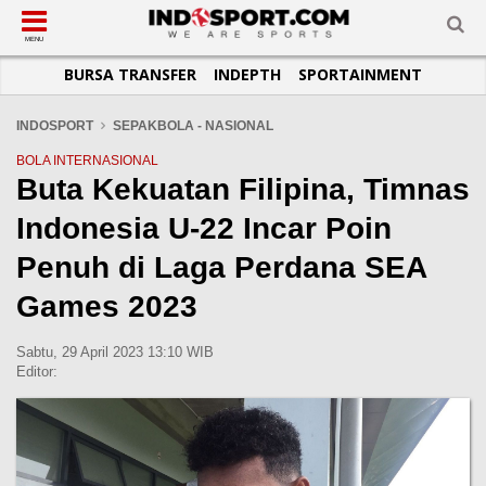
SUB-MENU
SUB-MENU
SUB-MENU
SUB-MENU
SUB-MENU
SUB-MENU
MENU
BURSA TRANSFER
INDEPTH
SPORTAINMENT
SEPAKBOLA
SPORTAINMENT
OTOMOTIF
BASKET
JADWAL
TOPIK HARI INI
LIGA 1
SELEBSPORT
MOTOGP
RAKET
KLASEMEN
PERATURAN OLAHRAGA
INDOSPORT
SEPAKBOLA - NASIONAL
LIGA 2
LIFESTYLE
FORMULA 1
MMA
TIPS DAN TRIK
BOLA INTERNASIONAL
Buta Kekuatan Filipina, Timnas
LIGA INGGRIS
OTOMANIA
FUTSAL
INFOGRAFIS
Indonesia U-22 Incar Poin
LIGA ITALIA
OLIMPIK
GALERI FOTO
LIGA SPANYOL
E-SPORT
TEMPAT OLAHRAGA
Penuh di Laga Perdana SEA
LIGA CHAMPIONS
PASUKAN SEHAT
Games 2023
LIGA JERMAN
KOMUNITAS SEHAT
Sabtu, 29 April 2023 13:10 WIB
LIGA PRANCIS
Editor:
LIGA EUROPA