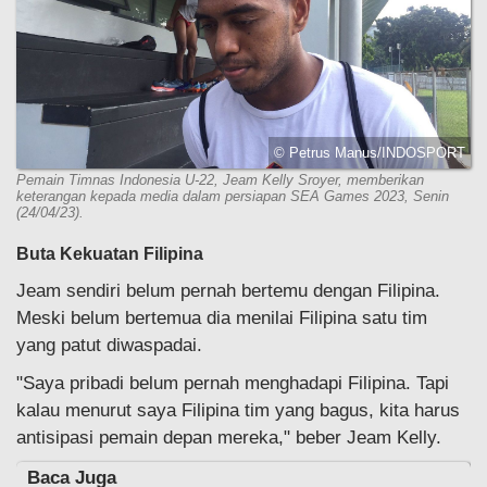
© Petrus Manus/INDOSPORT
Pemain Timnas Indonesia U-22, Jeam Kelly Sroyer, memberikan
keterangan kepada media dalam persiapan SEA Games 2023, Senin
(24/04/23).
Buta Kekuatan Filipina
Jeam sendiri belum pernah bertemu dengan Filipina.
Meski belum bertemua dia menilai Filipina satu tim
yang patut diwaspadai.
"Saya pribadi belum pernah menghadapi Filipina. Tapi
kalau menurut saya Filipina tim yang bagus, kita harus
antisipasi pemain depan mereka," beber Jeam Kelly.
Baca Juga