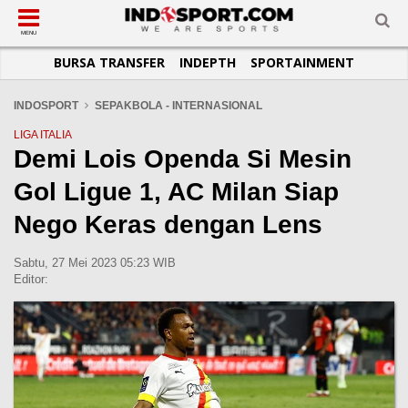
SUB-MENU
SUB-MENU
SUB-MENU
SUB-MENU
SUB-MENU
SUB-MENU
MENU
BURSA TRANSFER
INDEPTH
SPORTAINMENT
SEPAKBOLA
SPORTAINMENT
OTOMOTIF
BASKET
JADWAL
TOPIK HARI INI
LIGA 1
SELEBSPORT
MOTOGP
RAKET
KLASEMEN
PERATURAN OLAHRAGA
INDOSPORT
SEPAKBOLA - INTERNASIONAL
LIGA 2
LIFESTYLE
FORMULA 1
MMA
TIPS DAN TRIK
LIGA ITALIA
Demi Lois Openda Si Mesin
LIGA INGGRIS
OTOMANIA
FUTSAL
INFOGRAFIS
Gol Ligue 1, AC Milan Siap
LIGA ITALIA
OLIMPIK
GALERI FOTO
LIGA SPANYOL
E-SPORT
TEMPAT OLAHRAGA
Nego Keras dengan Lens
LIGA CHAMPIONS
PASUKAN SEHAT
Sabtu, 27 Mei 2023 05:23 WIB
LIGA JERMAN
KOMUNITAS SEHAT
Editor:
LIGA PRANCIS
LIGA EUROPA