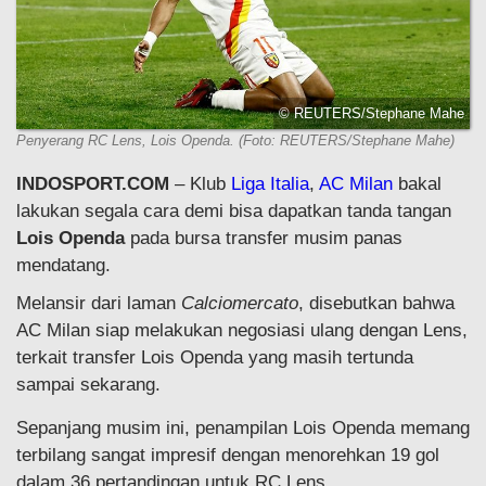
© REUTERS/Stephane Mahe
Penyerang RC Lens, Lois Openda. (Foto: REUTERS/Stephane Mahe)
INDOSPORT.COM
– Klub
Liga Italia
,
AC Milan
bakal
lakukan segala cara demi bisa dapatkan tanda tangan
Lois Openda
pada bursa transfer musim panas
mendatang.
Melansir dari laman
Calciomercato
, disebutkan bahwa
AC Milan siap melakukan negosiasi ulang dengan Lens,
terkait transfer Lois Openda yang masih tertunda
sampai sekarang.
Sepanjang musim ini, penampilan Lois Openda memang
terbilang sangat impresif dengan menorehkan 19 gol
dalam 36 pertandingan untuk RC Lens.