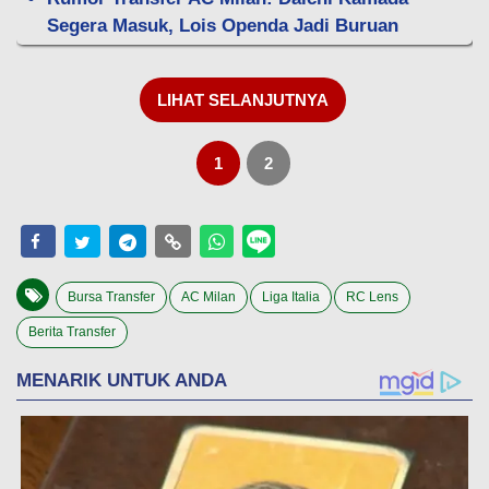
Segera Masuk, Lois Openda Jadi Buruan
LIHAT SELANJUTNYA
1
2
Bursa Transfer
AC Milan
Liga Italia
RC Lens
Berita Transfer