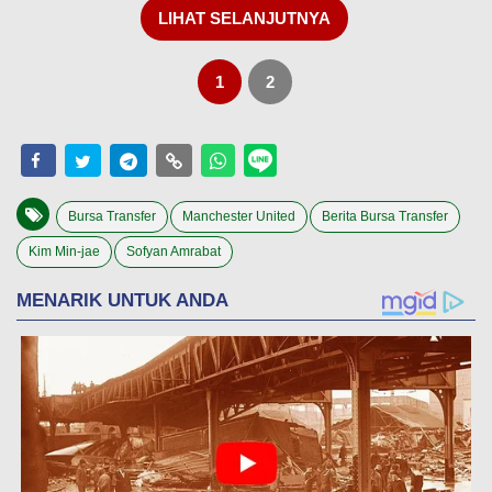
LIHAT SELANJUTNYA
1
2
Bursa Transfer
Manchester United
Berita Bursa Transfer
Kim Min-jae
Sofyan Amrabat