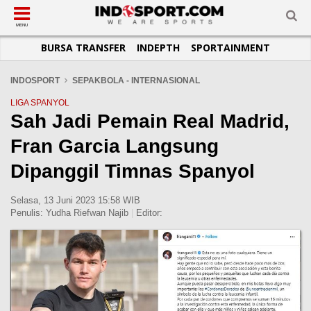
SUB-MENU
SUB-MENU
SUB-MENU
SUB-MENU
SUB-MENU
SUB-MENU
MENU
BURSA TRANSFER
INDEPTH
SPORTAINMENT
SEPAKBOLA
SPORTAINMENT
OTOMOTIF
BASKET
JADWAL
TOPIK HARI INI
LIGA 1
SELEBSPORT
MOTOGP
RAKET
KLASEMEN
PERATURAN OLAHRAGA
INDOSPORT
SEPAKBOLA - INTERNASIONAL
LIGA 2
LIFESTYLE
FORMULA 1
MMA
TIPS DAN TRIK
LIGA SPANYOL
Sah Jadi Pemain Real Madrid,
LIGA INGGRIS
OTOMANIA
FUTSAL
INFOGRAFIS
Fran Garcia Langsung
LIGA ITALIA
OLIMPIK
GALERI FOTO
LIGA SPANYOL
E-SPORT
TEMPAT OLAHRAGA
Dipanggil Timnas Spanyol
LIGA CHAMPIONS
PASUKAN SEHAT
Selasa, 13 Juni 2023 15:58 WIB
LIGA JERMAN
KOMUNITAS SEHAT
Penulis:
Yudha Riefwan Najib
|
Editor:
LIGA PRANCIS
LIGA EUROPA