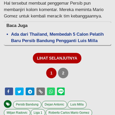
Hal tersebut membuat penggemar Persib pun
membanjiri kolom komentar. Mereka meminta Mario
Gomez untuk kembali meracik tim kebanggaannya.
Baca Juga
Ada dari Thailand, Membedah 5 Calon Pelatih
Baru Persib Bandung Pengganti Luis Milla
LIHAT SELANJUTNYA
1
2
Persib Bandung
Dejan Antonic
Luis Milla
Miljan Radovic‎
Liga 1
Roberto Carlos Mario Gomez