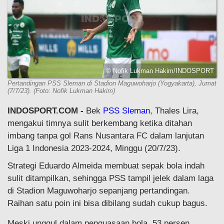
© Nofik Lukman Hakim/INDOSPORT
Pertandingan PSS Sleman di Stadion Maguwoharjo (Yogyakarta), Jumat
(7/7/23). (Foto: Nofik Lukman Hakim)
INDOSPORT.COM -
Bek
PSS Sleman
, Thales Lira,
mengakui timnya sulit berkembang ketika ditahan
imbang tanpa gol Rans Nusantara FC dalam lanjutan
Liga 1 Indonesia 2023-2024, Minggu (20/7/23).
Strategi Eduardo Almeida membuat sepak bola indah
sulit ditampilkan, sehingga PSS tampil jelek dalam laga
di Stadion Maguwoharjo sepanjang pertandingan.
Raihan satu poin ini bisa dibilang sudah cukup bagus.
Meski unggul dalam penguasaan bola, 53 persen