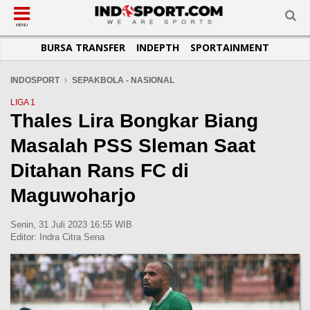
SUB-MENU
SUB-MENU
SUB-MENU
SUB-MENU
SUB-MENU
SUB-MENU
MENU
BURSA TRANSFER
INDEPTH
SPORTAINMENT
SEPAKBOLA
SPORTAINMENT
OTOMOTIF
BASKET
JADWAL
TOPIK HARI INI
LIGA 1
SELEBSPORT
MOTOGP
RAKET
KLASEMEN
PERATURAN OLAHRAGA
INDOSPORT
SEPAKBOLA - NASIONAL
LIGA 2
LIFESTYLE
FORMULA 1
MMA
TIPS DAN TRIK
LIGA 1
Thales Lira Bongkar Biang
LIGA INGGRIS
OTOMANIA
FUTSAL
INFOGRAFIS
Masalah PSS Sleman Saat
LIGA ITALIA
OLIMPIK
GALERI FOTO
LIGA SPANYOL
E-SPORT
TEMPAT OLAHRAGA
Ditahan Rans FC di
LIGA CHAMPIONS
PASUKAN SEHAT
Maguwoharjo
LIGA JERMAN
KOMUNITAS SEHAT
Senin, 31 Juli 2023 16:55 WIB
LIGA PRANCIS
Editor:
Indra Citra Sena
LIGA EUROPA