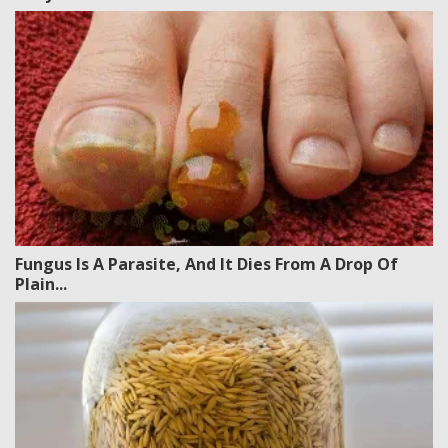
Fungus Is A Parasite, And It Dies From A Drop Of
Plain...