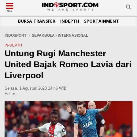
SUB-MENU
SUB-MENU
SUB-MENU
SUB-MENU
SUB-MENU
SUB-MENU
MENU
BURSA TRANSFER
INDEPTH
SPORTAINMENT
SEPAKBOLA
SPORTAINMENT
OTOMOTIF
BASKET
JADWAL
TOPIK HARI INI
LIGA 1
SELEBSPORT
MOTOGP
RAKET
KLASEMEN
PERATURAN OLAHRAGA
INDOSPORT
SEPAKBOLA - INTERNASIONAL
LIGA 2
LIFESTYLE
FORMULA 1
MMA
TIPS DAN TRIK
IN-DEPTH
Untung Rugi Manchester
LIGA INGGRIS
OTOMANIA
FUTSAL
INFOGRAFIS
United Bajak Romeo Lavia dari
LIGA ITALIA
OLIMPIK
GALERI FOTO
LIGA SPANYOL
E-SPORT
TEMPAT OLAHRAGA
Liverpool
LIGA CHAMPIONS
PASUKAN SEHAT
Selasa, 1 Agustus 2023 14:46 WIB
LIGA JERMAN
KOMUNITAS SEHAT
Editor:
LIGA PRANCIS
LIGA EUROPA