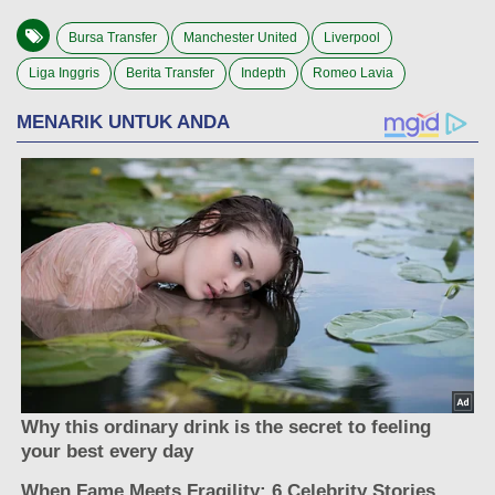
Bursa Transfer
Manchester United
Liverpool
Liga Inggris
Berita Transfer
Indepth
Romeo Lavia