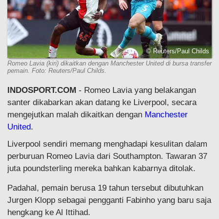
© Reuters/Paul Childs
Romeo Lavia (kiri) dikaitkan dengan Manchester United di bursa transfer
pemain. Foto: Reuters/Paul Childs.
INDOSPORT.COM
- Romeo Lavia yang belakangan
santer dikabarkan akan datang ke Liverpool, secara
mengejutkan malah dikaitkan dengan
Manchester
United
.
Liverpool sendiri memang menghadapi kesulitan dalam
perburuan Romeo Lavia dari Southampton. Tawaran 37
juta poundsterling mereka bahkan kabarnya ditolak.
Padahal, pemain berusa 19 tahun tersebut dibutuhkan
Jurgen Klopp sebagai pengganti Fabinho yang baru saja
hengkang ke Al Ittihad.