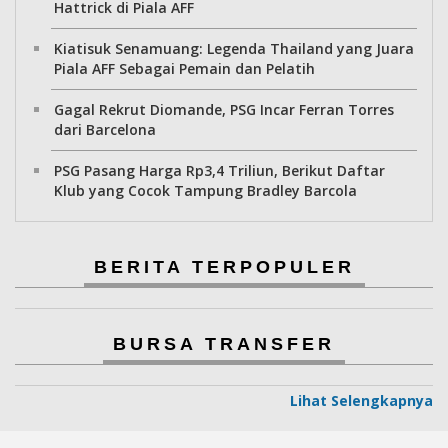
Hattrick di Piala AFF
Kiatisuk Senamuang: Legenda Thailand yang Juara
Piala AFF Sebagai Pemain dan Pelatih
Gagal Rekrut Diomande, PSG Incar Ferran Torres
dari Barcelona
PSG Pasang Harga Rp3,4 Triliun, Berikut Daftar
Klub yang Cocok Tampung Bradley Barcola
BERITA TERPOPULER
BURSA TRANSFER
Lihat Selengkapnya