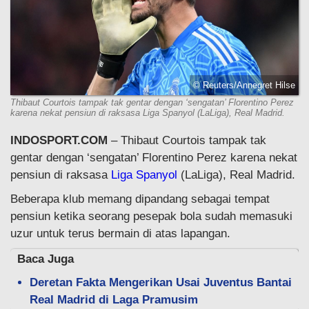
© Reuters/Annegret Hilse
Thibaut Courtois tampak tak gentar dengan ‘sengatan’ Florentino Perez
karena nekat pensiun di raksasa Liga Spanyol (LaLiga), Real Madrid.
INDOSPORT.COM
– Thibaut Courtois tampak tak
gentar dengan ‘sengatan’ Florentino Perez karena nekat
pensiun di raksasa
Liga Spanyol
(LaLiga), Real Madrid.
Beberapa klub memang dipandang sebagai tempat
pensiun ketika seorang pesepak bola sudah memasuki
uzur untuk terus bermain di atas lapangan.
Baca Juga
Deretan Fakta Mengerikan Usai Juventus Bantai
Real Madrid di Laga Pramusim