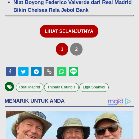
Niat Boyong Federico Valverde dari Real Madrid
Bikin Chelsea Rela Jebol Bank
LIHAT SELANJUTNYA
1
2
Real Madrid
Thibaut Courtois
Liga Spanyol