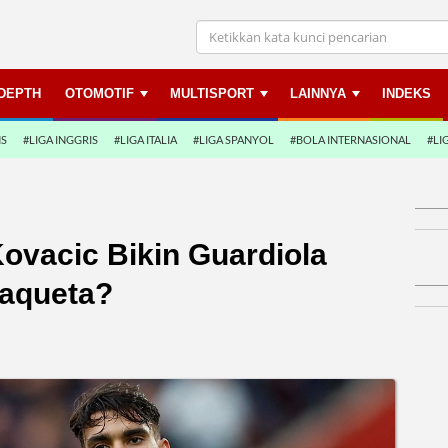
NDEPTH
OTOMOTIF
MULTISPORT
LAINNYA
INDEKS
NS
#LIGA INGGRIS
#LIGA ITALIA
#LIGA SPANYOL
#BOLA INTERNASIONAL
#LI
ovacic Bikin Guardiola
aqueta?