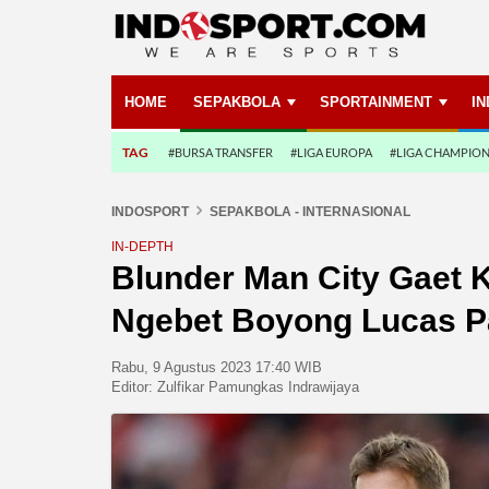
HOME
SEPAKBOLA
SPORTAINMENT
I
TAG
#BURSA TRANSFER
#LIGA EUROPA
#LIGA CHAMPIO
INDOSPORT
SEPAKBOLA - INTERNASIONAL
IN-DEPTH
Blunder Man City Gaet K
Ngebet Boyong Lucas P
Rabu, 9 Agustus 2023 17:40 WIB
Editor:
Zulfikar Pamungkas Indrawijaya