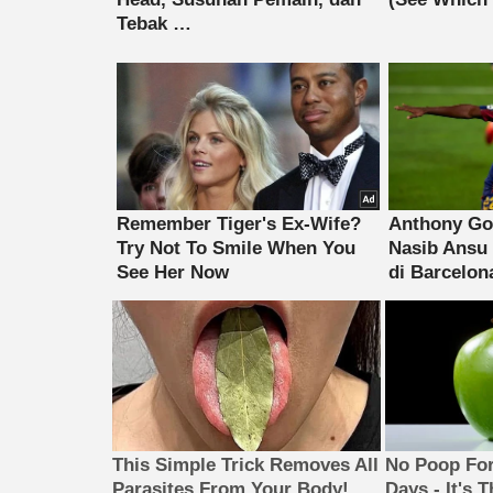
This Simple Trick Removes All
No Poop For
Parasites From Your Body!
Days - It's 