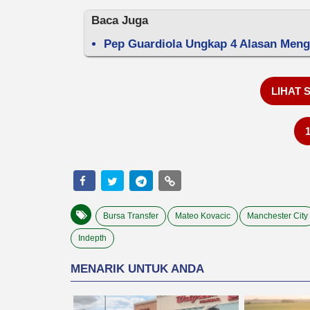
Baca Juga
Pep Guardiola Ungkap 4 Alasan Meng
LIHAT 
Bursa Transfer
Mateo Kovacic
Manchester City
Indepth