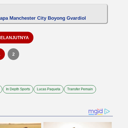
apa Manchester City Boyong Gvardiol
SELANJUTNYA
1
2
In Depth Sports
Lucas Paqueta
Transfer Pemain