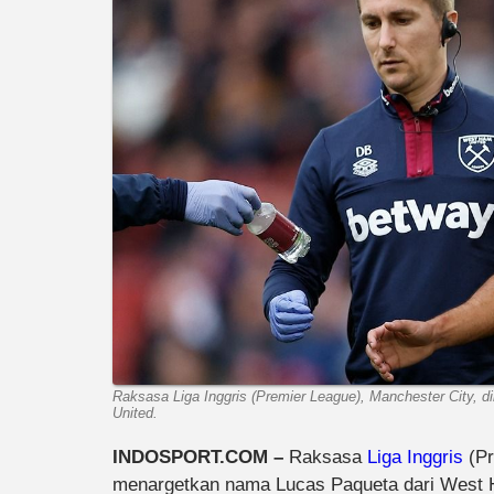
Raksasa Liga Inggris (Premier League), Manchester City,
United.
INDOSPORT.COM –
Raksasa
Liga Inggris
(Pr
menargetkan nama Lucas Paqueta dari West 