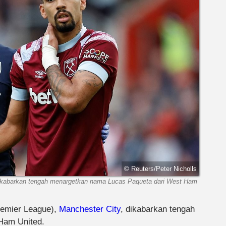
© Reuters/Peter Nicholls
 dikabarkan tengah menargetkan nama Lucas Paqueta dari West Ham
emier League),
Manchester City
, dikabarkan tengah
Ham United.