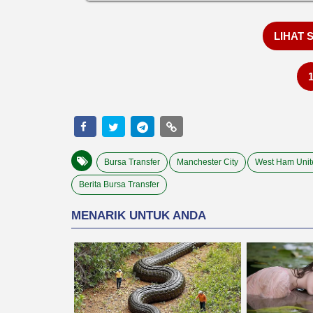
LIHAT 
Bursa Transfer
Manchester City
West Ham Unit
Berita Bursa Transfer