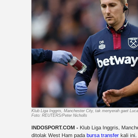
Klub Liga Inggris, Manchester City, tak menyerah gaet Luca
Foto: REUTERS/Peter Nicholls
INDOSPORT.COM -
Klub Liga Inggris, Manch
ditolak West Ham pada
bursa transfer
kali ini.