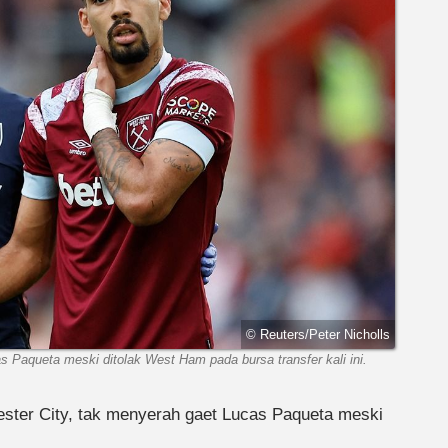
© Reuters/Peter Nicholls
s Paqueta meski ditolak West Ham pada bursa transfer kali ini.
ester City, tak menyerah gaet Lucas Paqueta meski