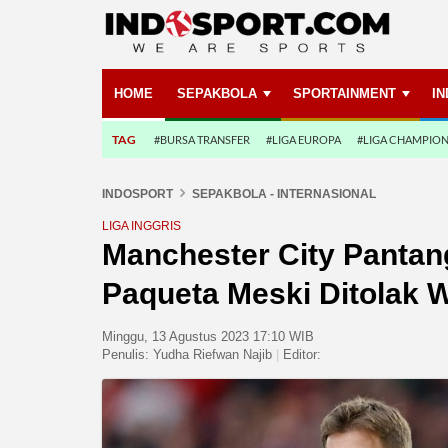
HOME
SEPAKBOLA
SPORTAINMENT
I
TAG
#BURSA TRANSFER
#LIGA EUROPA
#LIGA CHAMPIO
INDOSPORT
SEPAKBOLA - INTERNASIONAL
LIGA INGGRIS
Manchester City Panta
Paqueta Meski Ditolak 
Minggu, 13 Agustus 2023 17:10 WIB
Penulis:
Yudha Riefwan Najib
|
Editor: