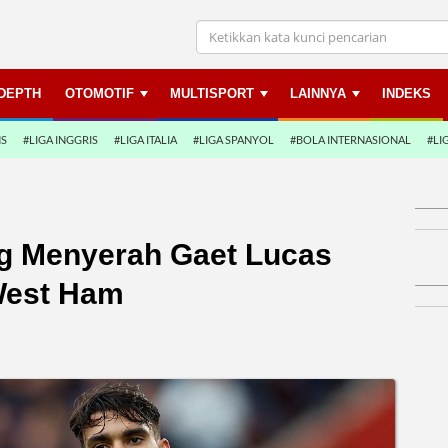
NDEPTH
OTOMOTIF
MULTISPORT
LAINNYA
INDEKS
NS
#LIGA INGGRIS
#LIGA ITALIA
#LIGA SPANYOL
#BOLA INTERNASIONAL
#LI
ng Menyerah Gaet Lucas
West Ham