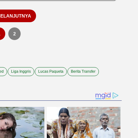
SELANJUTNYA
1
2
ed
Liga Inggris
Lucas Paqueta
Berita Transfer