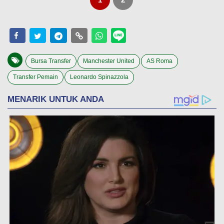
Bursa Transfer
Manchester United
AS Roma
Transfer Pemain
Leonardo Spinazzola