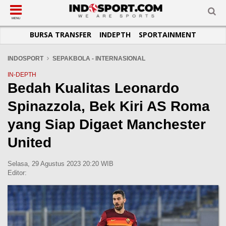
SUB-MENU
SUB-MENU
SUB-MENU
SUB-MENU
SUB-MENU
SUB-MENU
MENU
BURSA TRANSFER
INDEPTH
SPORTAINMENT
SEPAKBOLA
SPORTAINMENT
OTOMOTIF
BASKET
JADWAL
TOPIK HARI INI
LIGA 1
SELEBSPORT
MOTOGP
RAKET
KLASEMEN
PERATURAN OLAHRAGA
INDOSPORT
SEPAKBOLA - INTERNASIONAL
LIGA 2
LIFESTYLE
FORMULA 1
MMA
TIPS DAN TRIK
IN-DEPTH
Bedah Kualitas Leonardo
LIGA INGGRIS
OTOMANIA
FUTSAL
INFOGRAFIS
Spinazzola, Bek Kiri AS Roma
LIGA ITALIA
OLIMPIK
GALERI FOTO
LIGA SPANYOL
E-SPORT
TEMPAT OLAHRAGA
yang Siap Digaet Manchester
LIGA CHAMPIONS
PASUKAN SEHAT
United
LIGA JERMAN
KOMUNITAS SEHAT
Selasa, 29 Agustus 2023 20:20 WIB
LIGA PRANCIS
Editor:
LIGA EUROPA