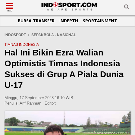
SUB-MENU
SUB-MENU
SUB-MENU
SUB-MENU
SUB-MENU
SUB-MENU
MENU
BURSA TRANSFER
INDEPTH
SPORTAINMENT
SEPAKBOLA
SPORTAINMENT
OTOMOTIF
BASKET
JADWAL
TOPIK HARI INI
LIGA 1
SELEBSPORT
MOTOGP
RAKET
KLASEMEN
PERATURAN OLAHRAGA
INDOSPORT
SEPAKBOLA - NASIONAL
LIGA 2
LIFESTYLE
FORMULA 1
MMA
TIPS DAN TRIK
TIMNAS INDONESIA
Hal Ini Bikin Ezra Walian
LIGA INGGRIS
OTOMANIA
FUTSAL
INFOGRAFIS
Optimistis Timnas Indonesia
LIGA ITALIA
OLIMPIK
GALERI FOTO
LIGA SPANYOL
E-SPORT
TEMPAT OLAHRAGA
Sukses di Grup A Piala Dunia
LIGA CHAMPIONS
PASUKAN SEHAT
U-17
LIGA JERMAN
KOMUNITAS SEHAT
Minggu, 17 September 2023 16:10 WIB
LIGA PRANCIS
Penulis:
Arif Rahman
|
Editor:
LIGA EUROPA