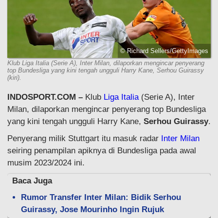
© Richard Sellers/GettyImages
Klub Liga Italia (Serie A), Inter Milan, dilaporkan mengincar penyerang
top Bundesliga yang kini tengah ungguli Harry Kane, Serhou Guirassy
(kiri).
INDOSPORT.COM –
Klub
Liga Italia
(Serie A), Inter
Milan, dilaporkan mengincar penyerang top Bundesliga
yang kini tengah ungguli Harry Kane,
Serhou Guirassy
.
Penyerang milik Stuttgart itu masuk radar
Inter Milan
seiring penampilan apiknya di Bundesliga pada awal
musim 2023/2024 ini.
Baca Juga
Rumor Transfer Inter Milan: Bidik Serhou
Guirassy, Jose Mourinho Ingin Rujuk