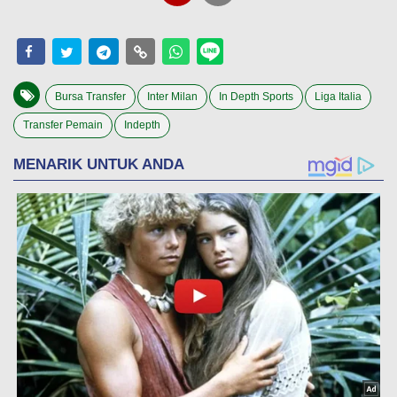
Bursa Transfer
Inter Milan
In Depth Sports
Liga Italia
Transfer Pemain
Indepth