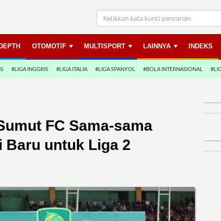
NDEPTH
OTOMOTIF
MULTISPORT
LAINNYA
INDEKS
NS
#LIGA INGGRIS
#LIGA ITALIA
#LIGA SPANYOL
#BOLA INTERNASIONAL
#LI
Sumut FC Sama-sama
Baru untuk Liga 2