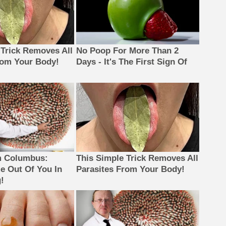
 Trick Removes All
No Poop For More Than 2
rom Your Body!
Days - It's The First Sign Of
m Columbus:
This Simple Trick Removes All
 Out Of You In
Parasites From Your Body!
!