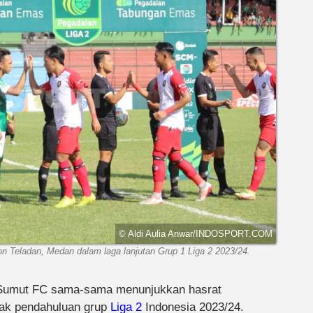
© Aldi Aulia Anwar/INDOSPORT.COM
 Teladan, Medan dalam laga lanjutan Grup 1 Liga 2 2023/24.
umut FC sama-sama menunjukkan hasrat
bak pendahuluan grup
Liga 2
Indonesia 2023/24.