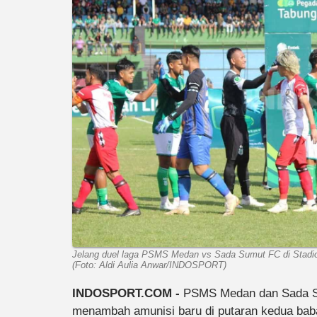
Jelang duel laga PSMS Medan vs Sada Sumut FC di Stadion
(Foto: Aldi Aulia Anwar/INDOSPORT)
INDOSPORT.COM -
PSMS Medan dan Sada S
menambah amunisi baru di putaran kedua ba