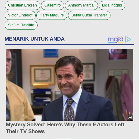
Christian Eriksen
Casemiro
Anthony Martial
Liga Inggris
Victor Lindelof
Harry Maguire
Berita Bursa Transfer
Sir Jim Ratcliffe