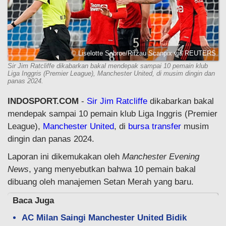
© Liselotte Sabroe/Ritzau Scanpix via REUTERS
Sir Jim Ratcliffe dikabarkan bakal mendepak sampai 10 pemain klub
Liga Inggris (Premier League), Manchester United, di musim dingin dan
panas 2024.
INDOSPORT.COM
-
Sir Jim Ratcliffe
dikabarkan bakal
mendepak sampai 10 pemain klub Liga Inggris (Premier
League),
Manchester United
, di
bursa transfer
musim
dingin dan panas 2024.
Laporan ini dikemukakan oleh
Manchester Evening
News
, yang menyebutkan bahwa 10 pemain bakal
dibuang oleh manajemen Setan Merah yang baru.
Baca Juga
AC Milan Saingi Manchester United Bidik