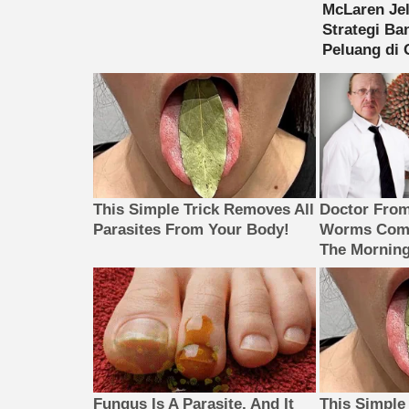
This Simple Trick Removes All
Doctor Fro
Parasites From Your Body!
Worms Come
The Morning
Fungus Is A Parasite, And It
This Simple