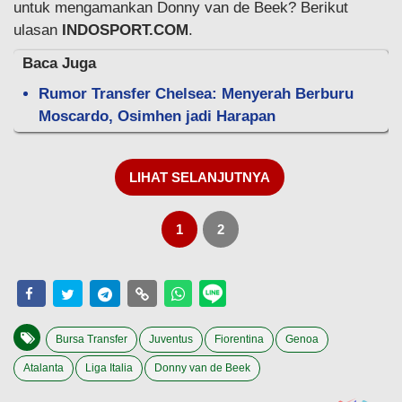
untuk mengamankan Donny van de Beek? Berikut
ulasan
INDOSPORT.COM
.
Baca Juga
Rumor Transfer Chelsea: Menyerah Berburu
Moscardo, Osimhen jadi Harapan
LIHAT SELANJUTNYA
1
2
Bursa Transfer
Juventus
Fiorentina
Genoa
Atalanta
Liga Italia
Donny van de Beek