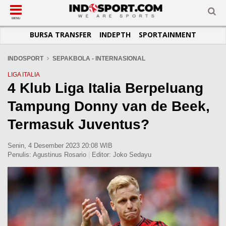
SUB-MENU
SUB-MENU
SUB-MENU
SUB-MENU
SUB-MENU
SUB-MENU
MENU
BURSA TRANSFER
INDEPTH
SPORTAINMENT
SEPAKBOLA
SPORTAINMENT
OTOMOTIF
BASKET
JADWAL
TOPIK HARI INI
LIGA 1
SELEBSPORT
MOTOGP
RAKET
KLASEMEN
PERATURAN OLAHRAGA
INDOSPORT
SEPAKBOLA - INTERNASIONAL
LIGA 2
LIFESTYLE
FORMULA 1
MMA
TIPS DAN TRIK
LIGA ITALIA
4 Klub Liga Italia Berpeluang
LIGA INGGRIS
OTOMANIA
FUTSAL
INFOGRAFIS
Tampung Donny van de Beek,
LIGA ITALIA
OLIMPIK
GALERI FOTO
LIGA SPANYOL
E-SPORT
TEMPAT OLAHRAGA
Termasuk Juventus?
LIGA CHAMPIONS
PASUKAN SEHAT
Senin, 4 Desember 2023 20:08 WIB
LIGA JERMAN
KOMUNITAS SEHAT
Penulis:
Agustinus Rosario
|
Editor:
Joko Sedayu
LIGA PRANCIS
LIGA EUROPA