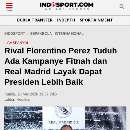
SUB-MENU
SUB-MENU
SUB-MENU
SUB-MENU
SUB-MENU
SUB-MENU
MENU
BURSA TRANSFER
INDEPTH
SPORTAINMENT
SEPAKBOLA
SPORTAINMENT
OTOMOTIF
BASKET
JADWAL
TOPIK HARI INI
LIGA 1
SELEBSPORT
MOTOGP
RAKET
KLASEMEN
PERATURAN OLAHRAGA
INDOSPORT
SEPAKBOLA - INTERNASIONAL
LIGA 2
LIFESTYLE
FORMULA 1
MMA
TIPS DAN TRIK
LIGA SPANYOL
Rival Florentino Perez Tuduh
LIGA INGGRIS
OTOMANIA
FUTSAL
INFOGRAFIS
Ada Kampanye Fitnah dan
LIGA ITALIA
OLIMPIK
GALERI FOTO
LIGA SPANYOL
E-SPORT
TEMPAT OLAHRAGA
Real Madrid Layak Dapat
LIGA CHAMPIONS
PASUKAN SEHAT
Presiden Lebih Baik
LIGA JERMAN
KOMUNITAS SEHAT
Kamis, 28 Mei 2026 19:37 WIB
LIGA PRANCIS
Editor:
Redaksi
LIGA EUROPA