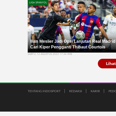
LIGA SPANYOL
Ilian Meslier Jadi Opsi Lanjutan Real Madrid
Cari Kiper Pengganti Thibaut Courtois
SABTU, 12 AGUSTUS 2023 17:34 WIB
Liha
TENTANG INDOSPORT
REDAKSI
KARIR
PEDO