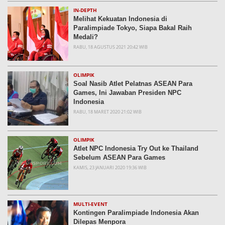
IN-DEPTH
Melihat Kekuatan Indonesia di
Paralimpiade Tokyo, Siapa Bakal Raih
Medali?
RABU, 18 AGUSTUS 2021 20:42 WIB
OLIMPIK
Soal Nasib Atlet Pelatnas ASEAN Para
Games, Ini Jawaban Presiden NPC
Indonesia
RABU, 18 MARET 2020 21:02 WIB
OLIMPIK
Atlet NPC Indonesia Try Out ke Thailand
Sebelum ASEAN Para Games
KAMIS, 23 JANUARI 2020 19:36 WIB
MULTI-EVENT
Kontingen Paralimpiade Indonesia Akan
Dilepas Menpora