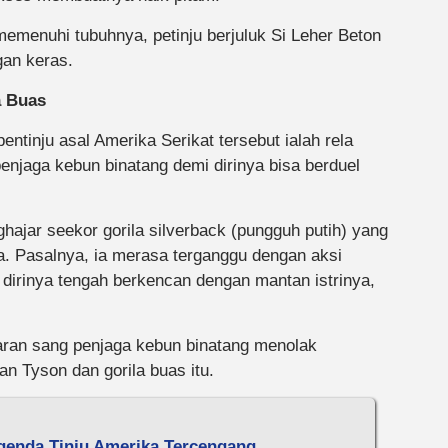
memenuhi tubuhnya, petinju berjuluk Si Leher Beton
gan keras.
a Buas
entinju asal Amerika Serikat tersebut ialah rela
jaga kebun binatang demi dirinya bisa berduel
hajar seekor gorila silverback (pungguh putih) yang
ya. Pasalnya, ia merasa terganggu dengan aksi
 dirinya tengah berkencan dengan mantan istrinya,
taran sang penjaga kebun binatang menolak
n Tyson dan gorila buas itu.
egenda Tinju Amerika Tercengang