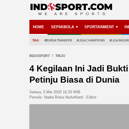
HOME
SEPAKBOLA
SPORTAINMENT
I
TAG
#BURSA TRANSFER
#LIGA CHAMPIONS
#LIGA INGGR
INDOSPORT
TINJU
4 Kegilaan Ini Jadi Buk
Petinju Biasa di Dunia
Selasa, 5 Mei 2020 16:33 WIB
Penulis:
Nadia Riska Nurlutfianti
|
Editor: