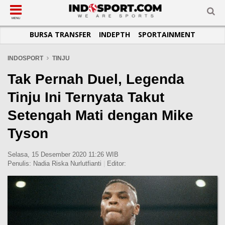
SUB-MENU
SUB-MENU
SUB-MENU
SUB-MENU
SUB-MENU
SUB-MENU
MENU
BURSA TRANSFER
INDEPTH
SPORTAINMENT
SEPAKBOLA
SPORTAINMENT
OTOMOTIF
BASKET
JADWAL
TOPIK HARI INI
LIGA 1
SELEBSPORT
MOTOGP
RAKET
KLASEMEN
PERATURAN OLAHRAGA
INDOSPORT
TINJU
LIGA 2
LIFESTYLE
FORMULA 1
MMA
TIPS DAN TRIK
Tak Pernah Duel, Legenda
LIGA INGGRIS
OTOMANIA
FUTSAL
INFOGRAFIS
Tinju Ini Ternyata Takut
LIGA ITALIA
OLIMPIK
GALERI FOTO
Setengah Mati dengan Mike
LIGA SPANYOL
E-SPORT
TEMPAT OLAHRAGA
Tyson
LIGA CHAMPIONS
PASUKAN SEHAT
LIGA JERMAN
KOMUNITAS SEHAT
Selasa, 15 Desember 2020 11:26 WIB
Penulis:
Nadia Riska Nurlutfianti
|
Editor:
LIGA PRANCIS
LIGA EUROPA