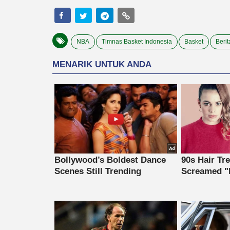
NBA
Timnas Basket Indonesia
Basket
Berit