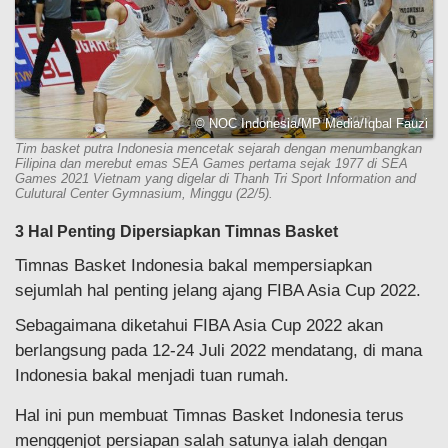
© NOC Indonesia/MP Media/Iqbal Fauzi
Tim basket putra Indonesia mencetak sejarah dengan menumbangkan
Filipina dan merebut emas SEA Games pertama sejak 1977 di SEA
Games 2021 Vietnam yang digelar di Thanh Tri Sport Information and
Culutural Center Gymnasium, Minggu (22/5).
3 Hal Penting Dipersiapkan Timnas Basket
Timnas Basket Indonesia bakal mempersiapkan
sejumlah hal penting jelang ajang FIBA Asia Cup 2022.
Sebagaimana diketahui FIBA Asia Cup 2022 akan
berlangsung pada 12-24 Juli 2022 mendatang, di mana
Indonesia bakal menjadi tuan rumah.
Hal ini pun membuat Timnas Basket Indonesia terus
menggenjot persiapan salah satunya ialah dengan