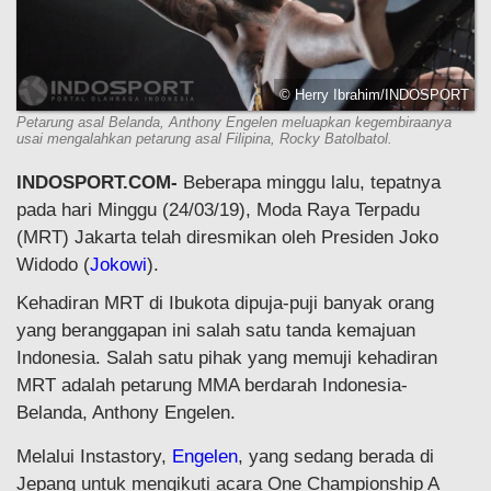
© Herry Ibrahim/INDOSPORT
Petarung asal Belanda, Anthony Engelen meluapkan kegembiraanya
usai mengalahkan petarung asal Filipina, Rocky Batolbatol.
INDOSPORT.COM-
Beberapa minggu lalu, tepatnya
pada hari Minggu (24/03/19), Moda Raya Terpadu
(MRT) Jakarta telah diresmikan oleh Presiden Joko
Widodo (
Jokowi
).
Kehadiran MRT di Ibukota dipuja-puji banyak orang
yang beranggapan ini salah satu tanda kemajuan
Indonesia. Salah satu pihak yang memuji kehadiran
MRT adalah petarung MMA berdarah Indonesia-
Belanda, Anthony Engelen.
Melalui Instastory,
Engelen
, yang sedang berada di
Jepang untuk mengikuti acara One Championship A