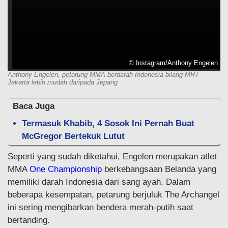
© Instagram/Anthony Engelen
Anthony Engelen, petarung MMA berdarah Indonesia bilang MRT
Jakarta lebih mudah daripada Jepang
Baca Juga
Termasuk Khabib, 4 Sosok Ini Pernah Buat
McGregor Bertekuk Lutut
Seperti yang sudah diketahui, Engelen merupakan atlet
MMA
One Championship
berkebangsaan Belanda yang
memiliki darah Indonesia dari sang ayah. Dalam
beberapa kesempatan, petarung berjuluk The Archangel
ini sering mengibarkan bendera merah-putih saat
bertanding.