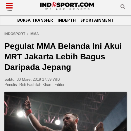
SUB-MENU
SUB-MENU
SUB-MENU
SUB-MENU
SUB-MENU
SUB-MENU
MENU
BURSA TRANSFER
INDEPTH
SPORTAINMENT
SEPAKBOLA
SPORTAINMENT
OTOMOTIF
BASKET
JADWAL
TOPIK HARI INI
LIGA 1
SELEBSPORT
MOTOGP
RAKET
KLASEMEN
PERATURAN OLAHRAGA
INDOSPORT
MMA
LIGA 2
LIFESTYLE
FORMULA 1
MMA
TIPS DAN TRIK
Pegulat MMA Belanda Ini Akui
LIGA INGGRIS
OTOMANIA
FUTSAL
INFOGRAFIS
MRT Jakarta Lebih Bagus
LIGA ITALIA
OLIMPIK
GALERI FOTO
Daripada Jepang
LIGA SPANYOL
E-SPORT
TEMPAT OLAHRAGA
LIGA CHAMPIONS
PASUKAN SEHAT
Sabtu, 30 Maret 2019 17:39 WIB
Penulis:
Ridi Fadhilah Khan
|
Editor:
LIGA JERMAN
KOMUNITAS SEHAT
LIGA PRANCIS
LIGA EUROPA