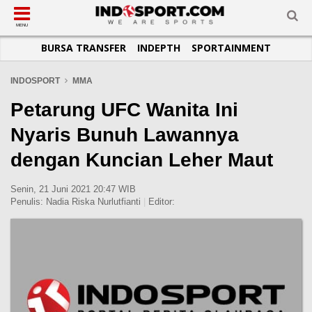
SUB-MENU
SUB-MENU
SUB-MENU
SUB-MENU
SUB-MENU
SUB-MENU
MENU
BURSA TRANSFER
INDEPTH
SPORTAINMENT
SEPAKBOLA
SPORTAINMENT
OTOMOTIF
BASKET
JADWAL
TOPIK HARI INI
LIGA 1
SELEBSPORT
MOTOGP
RAKET
KLASEMEN
PERATURAN OLAHRAGA
INDOSPORT
MMA
LIGA 2
LIFESTYLE
FORMULA 1
MMA
TIPS DAN TRIK
Petarung UFC Wanita Ini
LIGA INGGRIS
OTOMANIA
FUTSAL
INFOGRAFIS
Nyaris Bunuh Lawannya
LIGA ITALIA
OLIMPIK
GALERI FOTO
dengan Kuncian Leher Maut
LIGA SPANYOL
E-SPORT
TEMPAT OLAHRAGA
LIGA CHAMPIONS
PASUKAN SEHAT
Senin, 21 Juni 2021 20:47 WIB
Penulis:
Nadia Riska Nurlutfianti
|
Editor:
LIGA JERMAN
KOMUNITAS SEHAT
LIGA PRANCIS
LIGA EUROPA