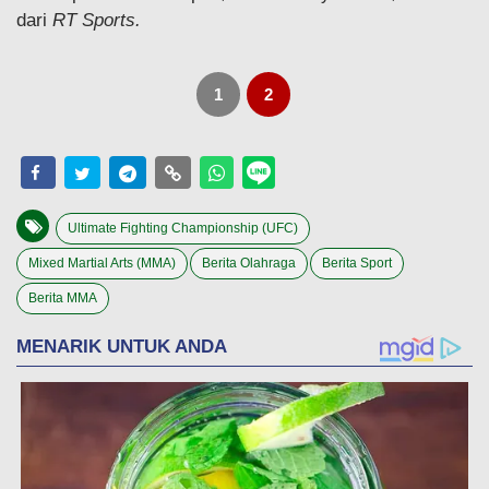
dari
RT Sports.
1
2
Ultimate Fighting Championship (UFC)
Mixed Martial Arts (MMA)
Berita Olahraga
Berita Sport
Berita MMA