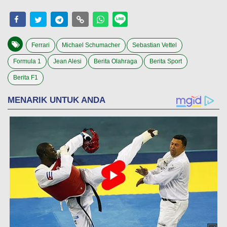
Ferrari
Michael Schumacher
Sebastian Vettel
Formula 1
Jean Alesi
Berita Olahraga
Berita Sport
Berita F1