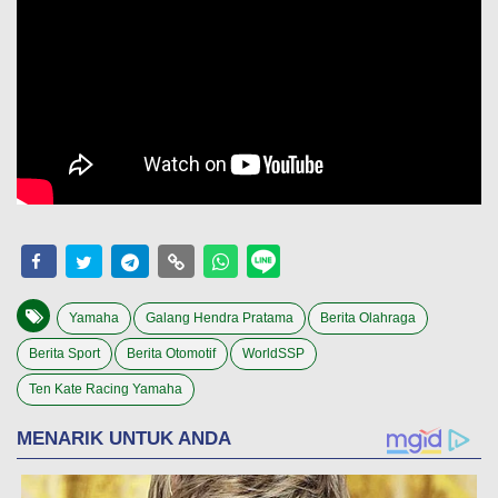
Yamaha
Galang Hendra Pratama
Berita Olahraga
Berita Sport
Berita Otomotif
WorldSSP
Ten Kate Racing Yamaha