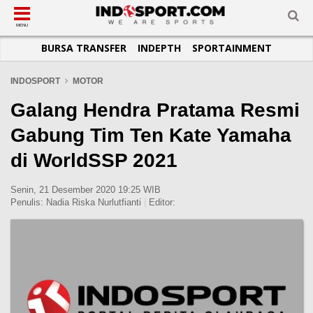
SUB-MENU
SUB-MENU
SUB-MENU
SUB-MENU
SUB-MENU
SUB-MENU
MENU
BURSA TRANSFER
INDEPTH
SPORTAINMENT
SEPAKBOLA
SPORTAINMENT
OTOMOTIF
BASKET
JADWAL
TOPIK HARI INI
LIGA 1
SELEBSPORT
MOTOGP
RAKET
KLASEMEN
PERATURAN OLAHRAGA
INDOSPORT
MOTOR
LIGA 2
LIFESTYLE
FORMULA 1
MMA
TIPS DAN TRIK
Galang Hendra Pratama Resmi
LIGA INGGRIS
OTOMANIA
FUTSAL
INFOGRAFIS
Gabung Tim Ten Kate Yamaha
LIGA ITALIA
OLIMPIK
GALERI FOTO
di WorldSSP 2021
LIGA SPANYOL
E-SPORT
TEMPAT OLAHRAGA
LIGA CHAMPIONS
PASUKAN SEHAT
Senin, 21 Desember 2020 19:25 WIB
Penulis:
Nadia Riska Nurlutfianti
|
Editor:
LIGA JERMAN
KOMUNITAS SEHAT
LIGA PRANCIS
LIGA EUROPA