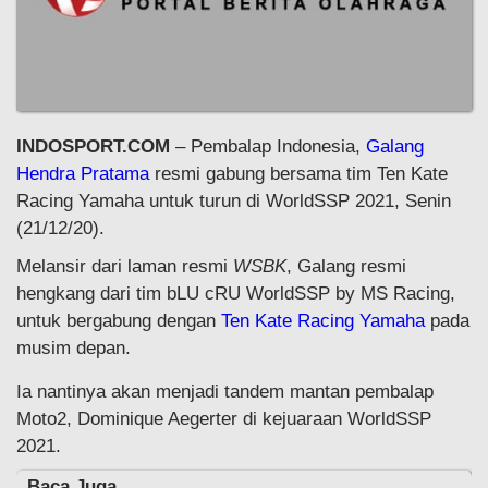
INDOSPORT.COM
– Pembalap Indonesia,
Galang
Hendra Pratama
resmi gabung bersama tim Ten Kate
Racing Yamaha untuk turun di WorldSSP 2021, Senin
(21/12/20).
Melansir dari laman resmi
WSBK
, Galang resmi
hengkang dari tim bLU cRU WorldSSP by MS Racing,
untuk bergabung dengan
Ten Kate Racing Yamaha
pada
musim depan.
Ia nantinya akan menjadi tandem mantan pembalap
Moto2, Dominique Aegerter di kejuaraan WorldSSP
2021.
Baca Juga