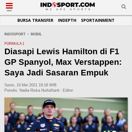
SUB-MENU
SUB-MENU
SUB-MENU
SUB-MENU
SUB-MENU
SUB-MENU
MENU
BURSA TRANSFER
INDEPTH
SPORTAINMENT
SEPAKBOLA
SPORTAINMENT
OTOMOTIF
BASKET
JADWAL
TOPIK HARI INI
LIGA 1
SELEBSPORT
MOTOGP
RAKET
KLASEMEN
PERATURAN OLAHRAGA
INDOSPORT
MOBIL
LIGA 2
LIFESTYLE
FORMULA 1
MMA
TIPS DAN TRIK
FORMULA 1
Diasapi Lewis Hamilton di F1
LIGA INGGRIS
OTOMANIA
FUTSAL
INFOGRAFIS
GP Spanyol, Max Verstappen:
LIGA ITALIA
OLIMPIK
GALERI FOTO
LIGA SPANYOL
E-SPORT
TEMPAT OLAHRAGA
Saya Jadi Sasaran Empuk
LIGA CHAMPIONS
PASUKAN SEHAT
Senin, 10 Mei 2021 19:18 WIB
LIGA JERMAN
KOMUNITAS SEHAT
Penulis:
Nadia Riska Nurlutfianti
|
Editor:
LIGA PRANCIS
LIGA EUROPA