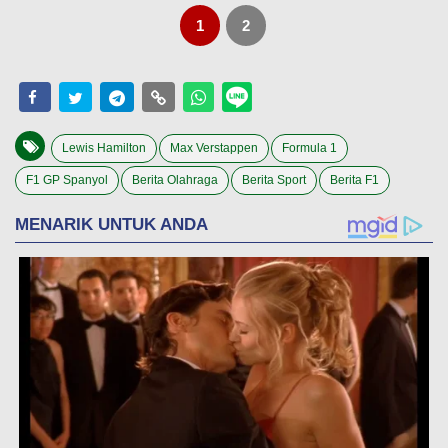
1
2
Lewis Hamilton
Max Verstappen
Formula 1
F1 GP Spanyol
Berita Olahraga
Berita Sport
Berita F1