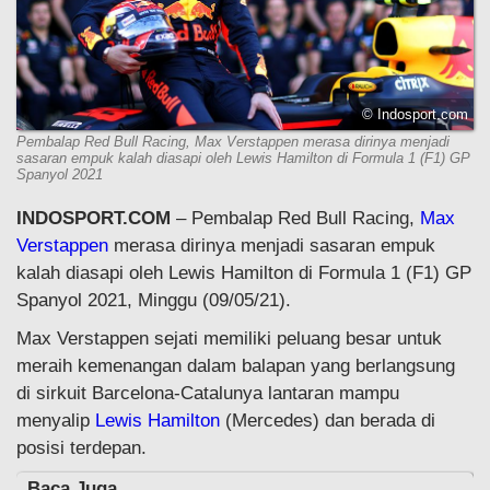
© Indosport.com
Pembalap Red Bull Racing, Max Verstappen merasa dirinya menjadi
sasaran empuk kalah diasapi oleh Lewis Hamilton di Formula 1 (F1) GP
Spanyol 2021
INDOSPORT.COM
– Pembalap Red Bull Racing,
Max
Verstappen
merasa dirinya menjadi sasaran empuk
kalah diasapi oleh Lewis Hamilton di Formula 1 (F1) GP
Spanyol 2021, Minggu (09/05/21).
Max Verstappen sejati memiliki peluang besar untuk
meraih kemenangan dalam balapan yang berlangsung
di sirkuit Barcelona-Catalunya lantaran mampu
menyalip
Lewis Hamilton
(Mercedes) dan berada di
posisi terdepan.
Baca Juga