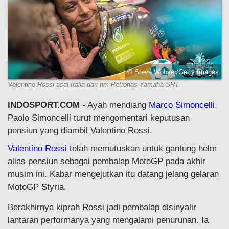
© Steve Wobser/Getty Images
Valentino Rossi asal Italia dari tim Petronas Yamaha SRT.
INDOSPORT.COM -
Ayah mendiang
Marco Simoncelli
,
Paolo Simoncelli turut mengomentari keputusan
pensiun yang diambil Valentino Rossi.
Valentino Rossi
telah memutuskan untuk gantung helm
alias pensiun sebagai pembalap MotoGP pada akhir
musim ini. Kabar mengejutkan itu datang jelang gelaran
MotoGP Styria.
Berakhirnya kiprah Rossi jadi pembalap disinyalir
lantaran performanya yang mengalami penurunan. Ia