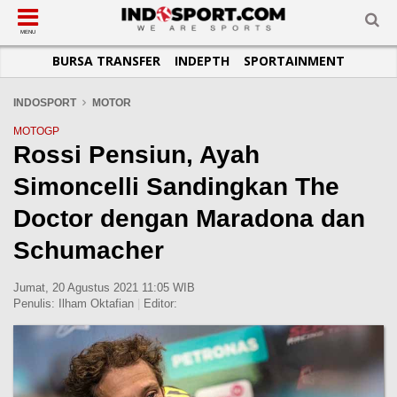
SUB-MENU
SUB-MENU
SUB-MENU
SUB-MENU
SUB-MENU
SUB-MENU
MENU
BURSA TRANSFER
INDEPTH
SPORTAINMENT
SEPAKBOLA
SPORTAINMENT
OTOMOTIF
BASKET
JADWAL
TOPIK HARI INI
LIGA 1
SELEBSPORT
MOTOGP
RAKET
KLASEMEN
PERATURAN OLAHRAGA
INDOSPORT
MOTOR
LIGA 2
LIFESTYLE
FORMULA 1
MMA
TIPS DAN TRIK
MOTOGP
Rossi Pensiun, Ayah
LIGA INGGRIS
OTOMANIA
FUTSAL
INFOGRAFIS
Simoncelli Sandingkan The
LIGA ITALIA
OLIMPIK
GALERI FOTO
LIGA SPANYOL
E-SPORT
TEMPAT OLAHRAGA
Doctor dengan Maradona dan
LIGA CHAMPIONS
PASUKAN SEHAT
Schumacher
LIGA JERMAN
KOMUNITAS SEHAT
Jumat, 20 Agustus 2021 11:05 WIB
LIGA PRANCIS
Penulis:
Ilham Oktafian
|
Editor:
LIGA EUROPA