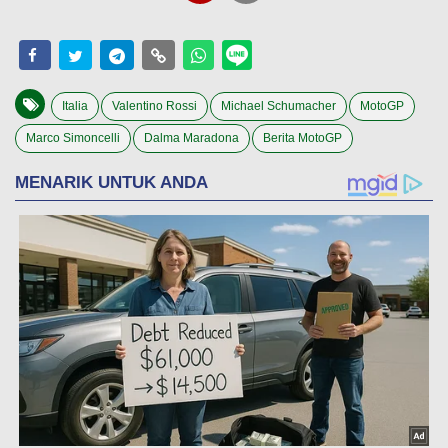
Italia
Valentino Rossi
Michael Schumacher
MotoGP
Marco Simoncelli
Dalma Maradona
Berita MotoGP