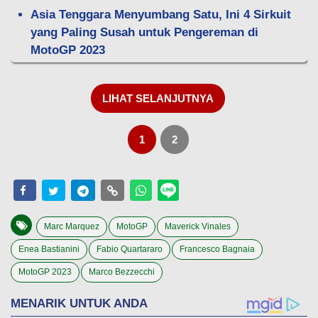
Asia Tenggara Menyumbang Satu, Ini 4 Sirkuit
yang Paling Susah untuk Pengereman di
MotoGP 2023
LIHAT SELANJUTNYA
1
2
Marc Marquez
MotoGP
Maverick Vinales
Enea Bastianini
Fabio Quartararo
Francesco Bagnaia
MotoGP 2023
Marco Bezzecchi