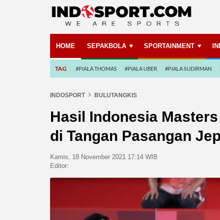
HOME
SEPAKBOLA
SPORTAINMENT
I
TAG
#PIALA THOMAS
#PIALA UBER
#PIALA SUDIRMAN
INDOSPORT
BULUTANGKIS
Hasil Indonesia Master
di Tangan Pasangan Je
Kamis, 18 November 2021 17:14 WIB
Editor: