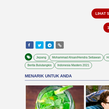
LIHAT 
Jepang
Mohammad Ahsan/Hendra Setiawan
H
Berita Bulutangkis
Indonesia Masters 2021