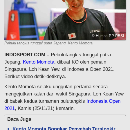
© Humas PP PBSI
Pebulu tangkis tunggal putra Jepang, Kento Momota
INDOSPORT.COM –
Pebulutangkis tunggal putra
Jepang,
Kento Momota
, dibuat KO oleh pemain
Singapura, Loh Kean Yew, di Indonesia Open 2021.
Berikut video detik-detiknya.
Kento Momota selaku unggulan pertama secara
mengejutkan kalah dari wakil Singapura, Loh Kean Yew
di babak kedua turnamen bulutangkis
Indonesia Open
2021
, Kamis (25/11/21) kemarin.
Baca Juga
Kento Momota Bongkar Penyebab Tersingkir