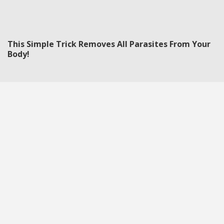
This Simple Trick Removes All Parasites From Your
Body!
One Teaspoon And All The Worms In The Body Die
Instantly