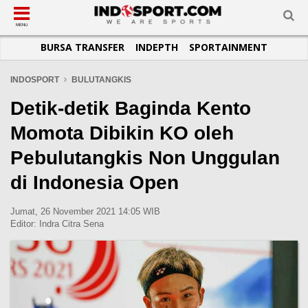
SUB-MENU
SUB-MENU
SUB-MENU
SUB-MENU
SUB-MENU
SUB-MENU
MENU
BURSA TRANSFER
INDEPTH
SPORTAINMENT
SEPAKBOLA
SPORTAINMENT
OTOMOTIF
BASKET
JADWAL
TOPIK HARI INI
LIGA 1
SELEBSPORT
MOTOGP
RAKET
KLASEMEN
PERATURAN OLAHRAGA
INDOSPORT
BULUTANGKIS
LIGA 2
LIFESTYLE
FORMULA 1
MMA
TIPS DAN TRIK
Detik-detik Baginda Kento
LIGA INGGRIS
OTOMANIA
FUTSAL
INFOGRAFIS
Momota Dibikin KO oleh
LIGA ITALIA
OLIMPIK
GALERI FOTO
Pebulutangkis Non Unggulan
LIGA SPANYOL
E-SPORT
TEMPAT OLAHRAGA
di Indonesia Open
LIGA CHAMPIONS
PASUKAN SEHAT
LIGA JERMAN
KOMUNITAS SEHAT
Jumat, 26 November 2021 14:05 WIB
Editor:
Indra Citra Sena
LIGA PRANCIS
LIGA EUROPA