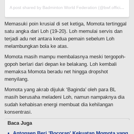
A post shared by Badminton World Federation (@bwf.official)
Memasuki poin krusial di set ketiga, Momota tertinggal
satu angka dari Loh (19-20). Loh memulai servis dan
terjadi adu net antara kedua pemain sebelum Loh
melambungkan bola ke atas.
Momota masih mampu membalasnya meski tergopoh-
gopoh berlari dari depan ke belakang. Loh kembali
memaksa Momota beradu net hingga dropshot
menyilang.
Momota yang akrab dijuluk ‘Baginda’ oleh para BL
masih berusaha meladeni Loh, namun nampaknya dia
sudah kehabisan energi membuat dia kehilangan
konsentrasi.
Baca Juga
Antonsen Beri 'Bocoran' Kekuatan Momota yang