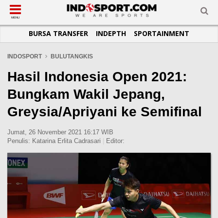
SUB-MENU
SUB-MENU
SUB-MENU
SUB-MENU
SUB-MENU
SUB-MENU
MENU
BURSA TRANSFER
INDEPTH
SPORTAINMENT
SEPAKBOLA
SPORTAINMENT
OTOMOTIF
BASKET
JADWAL
TOPIK HARI INI
LIGA 1
SELEBSPORT
MOTOGP
RAKET
KLASEMEN
PERATURAN OLAHRAGA
INDOSPORT
BULUTANGKIS
LIGA 2
LIFESTYLE
FORMULA 1
MMA
TIPS DAN TRIK
Hasil Indonesia Open 2021:
LIGA INGGRIS
OTOMANIA
FUTSAL
INFOGRAFIS
Bungkam Wakil Jepang,
LIGA ITALIA
OLIMPIK
GALERI FOTO
Greysia/Apriyani ke Semifinal
LIGA SPANYOL
E-SPORT
TEMPAT OLAHRAGA
LIGA CHAMPIONS
PASUKAN SEHAT
Jumat, 26 November 2021 16:17 WIB
Penulis:
Katarina Erlita Cadrasari
|
Editor:
LIGA JERMAN
KOMUNITAS SEHAT
LIGA PRANCIS
LIGA EUROPA