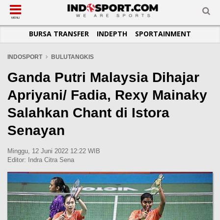
SUB-MENU
SUB-MENU
SUB-MENU
SUB-MENU
SUB-MENU
SUB-MENU
MENU
BURSA TRANSFER
INDEPTH
SPORTAINMENT
SEPAKBOLA
SPORTAINMENT
OTOMOTIF
BASKET
JADWAL
TOPIK HARI INI
LIGA 1
SELEBSPORT
MOTOGP
RAKET
KLASEMEN
PERATURAN OLAHRAGA
INDOSPORT
BULUTANGKIS
LIGA 2
LIFESTYLE
FORMULA 1
MMA
TIPS DAN TRIK
Ganda Putri Malaysia Dihajar
LIGA INGGRIS
OTOMANIA
FUTSAL
INFOGRAFIS
Apriyani/ Fadia, Rexy Mainaky
LIGA ITALIA
OLIMPIK
GALERI FOTO
Salahkan Chant di Istora
LIGA SPANYOL
E-SPORT
TEMPAT OLAHRAGA
Senayan
LIGA CHAMPIONS
PASUKAN SEHAT
LIGA JERMAN
KOMUNITAS SEHAT
Minggu, 12 Juni 2022 12:22 WIB
Editor:
Indra Citra Sena
LIGA PRANCIS
LIGA EUROPA