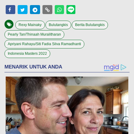
Rexy Mainaky
Bulutangkis
Berita Bulutangkis
Pearly Tan/Thinaah Muralitharan
Apriyani Rahayu/Siti Fadia Silva Ramadhanti
Indonesia Masters 2022