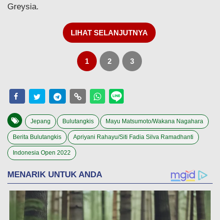
Greysia.
LIHAT SELANJUTNYA
1
2
3
Jepang
Bulutangkis
Mayu Matsumoto/Wakana Nagahara
Berita Bulutangkis
Apriyani Rahayu/Siti Fadia Silva Ramadhanti
Indonesia Open 2022