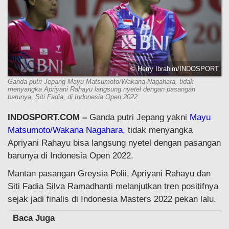
© Herry Ibrahim/INDOSPORT
Ganda putri Jepang Mayu Matsumoto/Wakana Nagahara, tidak
menyangka Apriyani Rahayu langsung nyetel dengan pasangan
barunya, Siti Fadia, di Indonesia Open 2022
INDOSPORT.COM –
Ganda putri Jepang yakni
Mayu
Matsumoto/Wakana Nagahara
, tidak menyangka
Apriyani Rahayu bisa langsung nyetel dengan pasangan
barunya di Indonesia Open 2022.
Mantan pasangan Greysia Polii, Apriyani Rahayu dan
Siti Fadia Silva Ramadhanti melanjutkan tren positifnya
sejak jadi finalis di Indonesia Masters 2022 pekan lalu.
Baca Juga