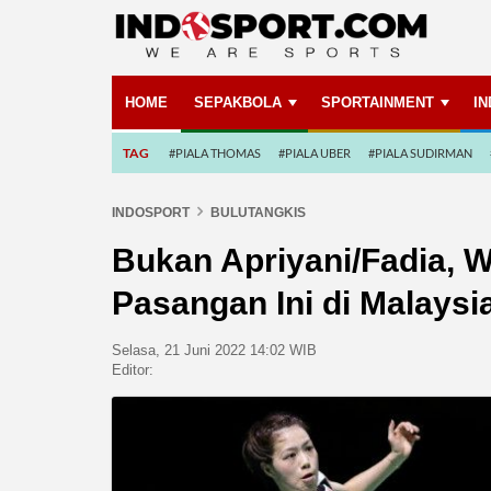
HOME
SEPAKBOLA
SPORTAINMENT
I
TAG
#PIALA THOMAS
#PIALA UBER
#PIALA SUDIRMAN
INDOSPORT
BULUTANGKIS
Bukan Apriyani/Fadia, W
Pasangan Ini di Malays
Selasa, 21 Juni 2022 14:02 WIB
Editor: