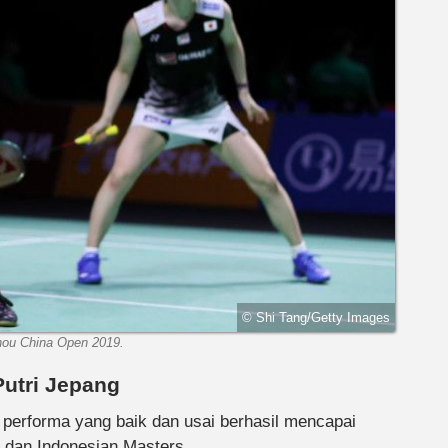
© Shi Tang/Getty Images
hou China Open 2019.
Putri Jepang
m performa yang baik dan usai berhasil mencapai
en dan Indonesian Masters.