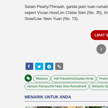
Selain Pearly/Thinaah, ganda putri tuan ruma
sepert Vivian Hoo/Lim Chiew Sien (No. 35), A
Siow/Low Yeen Yuan (No. 73).
LIHAT 
1
Malaysia
Yuki Fukushima/Sayaka Hirota
Pearly
Apriyani Rahayu/Siti Fadia Silva Ramadhanti
Malaysia O