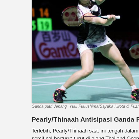
Ganda putri Jepang, Yuki Fukushima/Sayaka Hirota di Fuz
Pearly/Thinaah Antisipasi Ganda 
Terlebih, Pearly/Thinaah saat ini tengah dala
semifinal berturut-turut di ajang Thailand Op