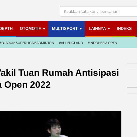
NDEPTH
OTOMOTIF
MULTISPORT
LAINNYA
INDEKS
#DJARUM SUPERLIGA BADMINTON
#ALL ENGLAND
#INDONESIA OPEN
akil Tuan Rumah Antisipasi
ia Open 2022