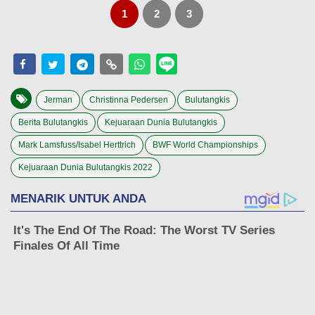
1
2
3
Jerman
Christinna Pedersen
Bulutangkis
Berita Bulutangkis
Kejuaraan Dunia Bulutangkis
Mark Lamsfuss/Isabel Herttrich
BWF World Championships
Kejuaraan Dunia Bulutangkis 2022