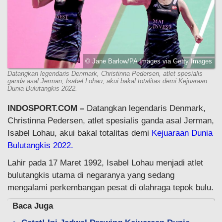
© Jane Barlow/PA Images via Getty Images
Datangkan legendaris Denmark, Christinna Pedersen, atlet spesialis
ganda asal Jerman, Isabel Lohau, akui bakal totalitas demi Kejuaraan
Dunia Bulutangkis 2022.
INDOSPORT.COM –
Datangkan legendaris Denmark,
Christinna Pedersen, atlet spesialis ganda asal Jerman,
Isabel Lohau, akui bakal totalitas demi
Kejuaraan Dunia
Bulutangkis 2022.
Lahir pada 17 Maret 1992, Isabel Lohau menjadi atlet
bulutangkis utama di negaranya yang sedang
mengalami perkembangan pesat di olahraga tepok bulu.
Baca Juga