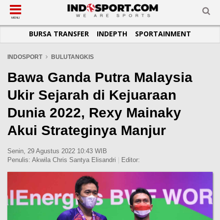
SUB-MENU
SUB-MENU
SUB-MENU
SUB-MENU
SUB-MENU
SUB-MENU
MENU
BURSA TRANSFER
INDEPTH
SPORTAINMENT
SEPAKBOLA
SPORTAINMENT
OTOMOTIF
BASKET
JADWAL
TOPIK HARI INI
LIGA 1
SELEBSPORT
MOTOGP
RAKET
KLASEMEN
PERATURAN OLAHRAGA
INDOSPORT
BULUTANGKIS
LIGA 2
LIFESTYLE
FORMULA 1
MMA
TIPS DAN TRIK
Bawa Ganda Putra Malaysia
LIGA INGGRIS
OTOMANIA
FUTSAL
INFOGRAFIS
Ukir Sejarah di Kejuaraan
LIGA ITALIA
OLIMPIK
GALERI FOTO
Dunia 2022, Rexy Mainaky
LIGA SPANYOL
E-SPORT
TEMPAT OLAHRAGA
Akui Strateginya Manjur
LIGA CHAMPIONS
PASUKAN SEHAT
LIGA JERMAN
KOMUNITAS SEHAT
Senin, 29 Agustus 2022 10:43 WIB
Penulis:
Akwila Chris Santya Elisandri
|
Editor:
LIGA PRANCIS
LIGA EUROPA