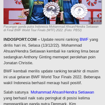
© PBSI
Pasangan ganda putra Indonesia Mohammad Ahsan/Hendra Setiawan
di Final BWF World Tour Finals (WTF) 2022. (Foto: PBSI)
INDOSPORT.COM –
Update resmi ranking
BWF
yang
dirilis hari ini, Selasa (13/12/22). Mohammad
Ahsan/Hendra Setiawan kembali ke ranking lima besar
sedangkan Anthony Ginting memepet perolehan poin
Jonatan Christie.
BWF kembali merilis update ranking terakhir di musim
ini usai gelaran BWF World Tour Finals 2022. Beberapa
wakil Indonesia berhasil meraup hasil positif.
Salah satunya
Mohammad Ahsan/Hendra Setiawan
yang berhasil naik satu peringkat di posisi kelima
menggantikan ganda putra Denmark, Kim