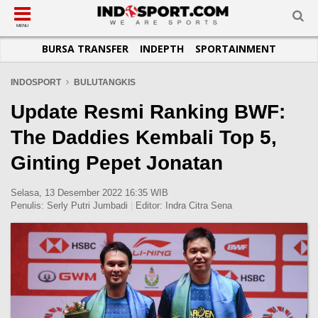
SUB-MENU
SUB-MENU
SUB-MENU
SUB-MENU
SUB-MENU
SUB-MENU
MENU
BURSA TRANSFER
INDEPTH
SPORTAINMENT
SEPAKBOLA
SPORTAINMENT
OTOMOTIF
BASKET
JADWAL
TOPIK HARI INI
LIGA 1
SELEBSPORT
MOTOGP
RAKET
KLASEMEN
PERATURAN OLAHRAGA
INDOSPORT
BULUTANGKIS
LIGA 2
LIFESTYLE
FORMULA 1
MMA
TIPS DAN TRIK
Update Resmi Ranking BWF:
LIGA INGGRIS
OTOMANIA
FUTSAL
INFOGRAFIS
The Daddies Kembali Top 5,
LIGA ITALIA
OLIMPIK
GALERI FOTO
Ginting Pepet Jonatan
LIGA SPANYOL
E-SPORT
TEMPAT OLAHRAGA
LIGA CHAMPIONS
PASUKAN SEHAT
Selasa, 13 Desember 2022 16:35 WIB
Penulis:
Serly Putri Jumbadi
|
Editor:
Indra Citra Sena
LIGA JERMAN
KOMUNITAS SEHAT
LIGA PRANCIS
LIGA EUROPA