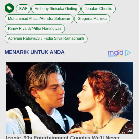
BWF
Anthony Sinisuka Ginting
Jonatan Christie
Mohammad Ahsan/Hendra Setiawan
Gregoria Mariska
Rinov Rivaldy/Pitha Haningtyas
Apriyani Rahayu/Siti Fadia Silva Ramadhanti