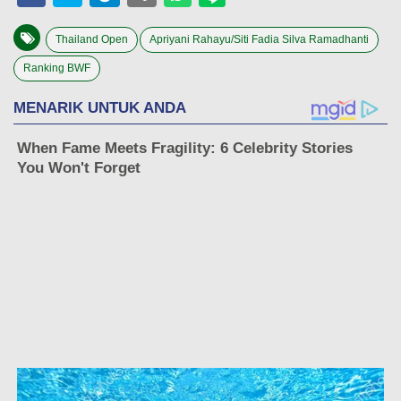
Thailand Open
Apriyani Rahayu/Siti Fadia Silva Ramadhanti
Ranking BWF