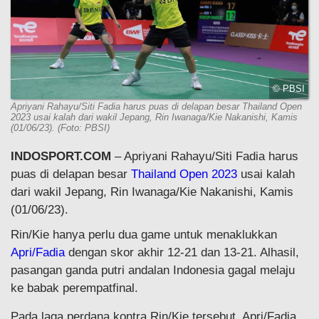
© PBSI
Apriyani Rahayu/Siti Fadia harus puas di delapan besar Thailand Open
2023 usai kalah dari wakil Jepang, Rin Iwanaga/Kie Nakanishi, Kamis
(01/06/23). (Foto: PBSI)
INDOSPORT.COM
– Apriyani Rahayu/Siti Fadia harus
puas di delapan besar
Thailand Open 2023
usai kalah
dari wakil Jepang, Rin Iwanaga/Kie Nakanishi, Kamis
(01/06/23).
Rin/Kie hanya perlu dua game untuk menaklukkan
Apri/Fadia
dengan skor akhir 12-21 dan 13-21. Alhasil,
pasangan ganda putri andalan Indonesia gagal melaju
ke babak perempatfinal.
Pada laga perdana kontra Rin/Kie tersebut, Apri/Fadia