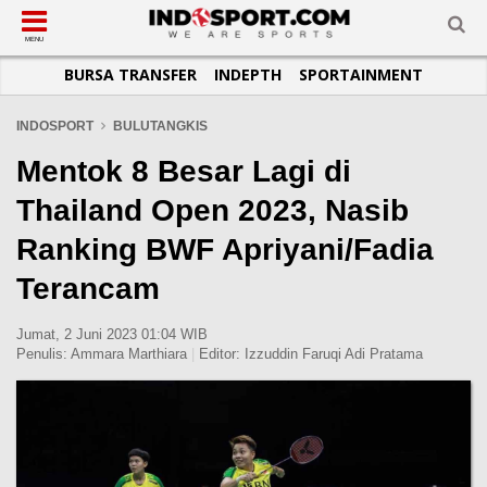
SUB-MENU
SUB-MENU
SUB-MENU
SUB-MENU
SUB-MENU
SUB-MENU
MENU
BURSA TRANSFER
INDEPTH
SPORTAINMENT
SEPAKBOLA
SPORTAINMENT
OTOMOTIF
BASKET
JADWAL
TOPIK HARI INI
LIGA 1
SELEBSPORT
MOTOGP
RAKET
KLASEMEN
PERATURAN OLAHRAGA
INDOSPORT
BULUTANGKIS
LIGA 2
LIFESTYLE
FORMULA 1
MMA
TIPS DAN TRIK
Mentok 8 Besar Lagi di
LIGA INGGRIS
OTOMANIA
FUTSAL
INFOGRAFIS
Thailand Open 2023, Nasib
LIGA ITALIA
OLIMPIK
GALERI FOTO
Ranking BWF Apriyani/Fadia
LIGA SPANYOL
E-SPORT
TEMPAT OLAHRAGA
Terancam
LIGA CHAMPIONS
PASUKAN SEHAT
LIGA JERMAN
KOMUNITAS SEHAT
Jumat, 2 Juni 2023 01:04 WIB
Penulis:
Ammara Marthiara
|
Editor:
Izzuddin Faruqi Adi Pratama
LIGA PRANCIS
LIGA EUROPA