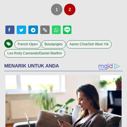
1
2
French Open
Bulutangkis
Aaron Chia/Soh Wooi Yik
Leo Rolly Carnando/Daniel Marthin