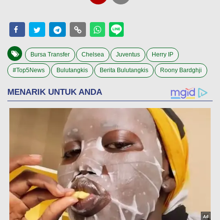
Bursa Transfer
Chelsea
Juventus
Herry IP
#Top5News
Bulutangkis
Berita Bulutangkis
Roony Bardghji