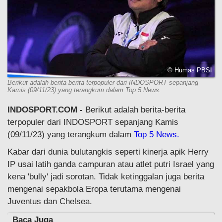
© Humas PBSI
Berikut adalah berita-berita terpopuler dari INDOSPORT sepanjang
Kamis (09/11/23) yang terangkum dalam Top 5 News.
INDOSPORT.COM -
Berikut adalah berita-berita
terpopuler dari INDOSPORT sepanjang Kamis
(09/11/23) yang terangkum dalam
Top 5 News.
Kabar dari dunia bulutangkis seperti kinerja apik Herry
IP usai latih ganda campuran atau atlet putri Israel yang
kena 'bully' jadi sorotan. Tidak ketinggalan juga berita
mengenai sepakbola Eropa terutama mengenai
Juventus dan Chelsea.
Baca Juga