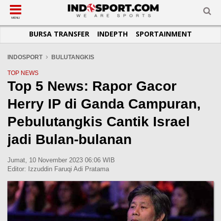
SUB-MENU
SUB-MENU
SUB-MENU
SUB-MENU
SUB-MENU
SUB-MENU
MENU
BURSA TRANSFER
INDEPTH
SPORTAINMENT
SEPAKBOLA
SPORTAINMENT
OTOMOTIF
BASKET
JADWAL
TOPIK HARI INI
LIGA 1
SELEBSPORT
MOTOGP
RAKET
KLASEMEN
PERATURAN OLAHRAGA
INDOSPORT
BULUTANGKIS
LIGA 2
LIFESTYLE
FORMULA 1
MMA
TIPS DAN TRIK
TOP NEWS
Top 5 News: Rapor Gacor
LIGA INGGRIS
OTOMANIA
FUTSAL
INFOGRAFIS
Herry IP di Ganda Campuran,
LIGA ITALIA
OLIMPIK
GALERI FOTO
LIGA SPANYOL
E-SPORT
TEMPAT OLAHRAGA
Pebulutangkis Cantik Israel
LIGA CHAMPIONS
PASUKAN SEHAT
jadi Bulan-bulanan
LIGA JERMAN
KOMUNITAS SEHAT
Jumat, 10 November 2023 06:06 WIB
LIGA PRANCIS
Editor:
Izzuddin Faruqi Adi Pratama
LIGA EUROPA