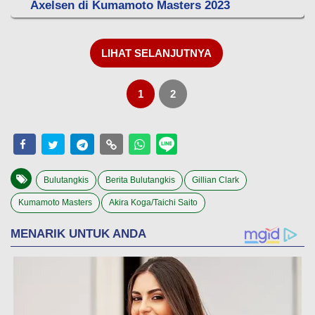
Axelsen di Kumamoto Masters 2023
LIHAT SELANJUTNYA
1
2
Bulutangkis
Berita Bulutangkis
Gillian Clark
Kumamoto Masters
Akira Koga/Taichi Saito