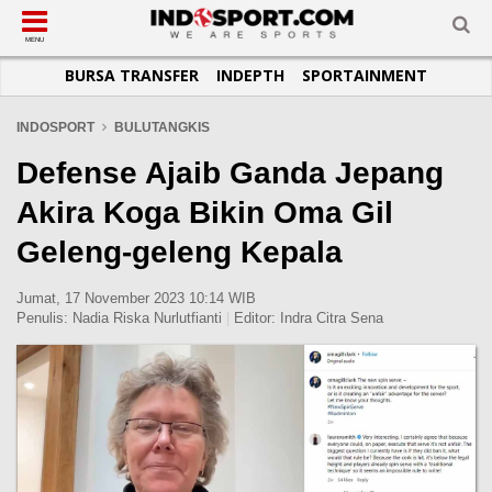
SUB-MENU
SUB-MENU
SUB-MENU
SUB-MENU
SUB-MENU
SUB-MENU
MENU
BURSA TRANSFER
INDEPTH
SPORTAINMENT
SEPAKBOLA
SPORTAINMENT
OTOMOTIF
BASKET
JADWAL
TOPIK HARI INI
LIGA 1
SELEBSPORT
MOTOGP
RAKET
KLASEMEN
PERATURAN OLAHRAGA
INDOSPORT
BULUTANGKIS
LIGA 2
LIFESTYLE
FORMULA 1
MMA
TIPS DAN TRIK
Defense Ajaib Ganda Jepang
LIGA INGGRIS
OTOMANIA
FUTSAL
INFOGRAFIS
Akira Koga Bikin Oma Gil
LIGA ITALIA
OLIMPIK
GALERI FOTO
Geleng-geleng Kepala
LIGA SPANYOL
E-SPORT
TEMPAT OLAHRAGA
LIGA CHAMPIONS
PASUKAN SEHAT
Jumat, 17 November 2023 10:14 WIB
Penulis:
Nadia Riska Nurlutfianti
|
Editor:
Indra Citra Sena
LIGA JERMAN
KOMUNITAS SEHAT
LIGA PRANCIS
LIGA EUROPA