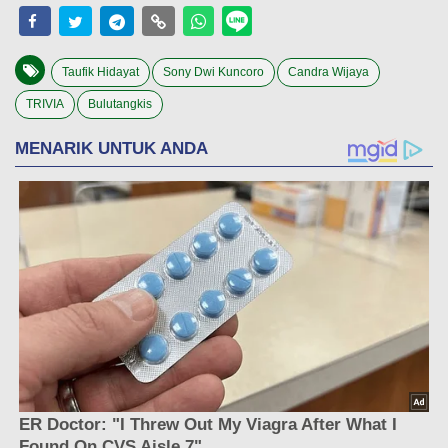
Taufik Hidayat
Sony Dwi Kuncoro
Candra Wijaya
TRIVIA
Bulutangkis