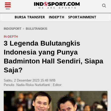
SUB-MENU
SUB-MENU
SUB-MENU
SUB-MENU
SUB-MENU
SUB-MENU
MENU
BURSA TRANSFER
INDEPTH
SPORTAINMENT
SEPAKBOLA
SPORTAINMENT
OTOMOTIF
BASKET
JADWAL
TOPIK HARI INI
LIGA 1
SELEBSPORT
MOTOGP
RAKET
KLASEMEN
PERATURAN OLAHRAGA
INDOSPORT
BULUTANGKIS
LIGA 2
LIFESTYLE
FORMULA 1
MMA
TIPS DAN TRIK
IN-DEPTH
3 Legenda Bulutangkis
LIGA INGGRIS
OTOMANIA
FUTSAL
INFOGRAFIS
Indonesia yang Punya
LIGA ITALIA
OLIMPIK
GALERI FOTO
LIGA SPANYOL
E-SPORT
TEMPAT OLAHRAGA
Badminton Hall Sendiri, Siapa
LIGA CHAMPIONS
PASUKAN SEHAT
Saja?
LIGA JERMAN
KOMUNITAS SEHAT
Sabtu, 2 Desember 2023 15:48 WIB
LIGA PRANCIS
Penulis:
Nadia Riska Nurlutfianti
|
Editor:
LIGA EUROPA