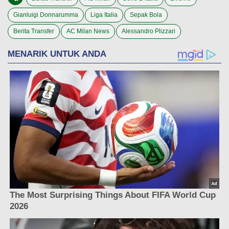
Gianluigi Donnarumma
Liga Italia
Sepak Bola
Berita Transfer
AC Milan News
Alessandro Plizzari