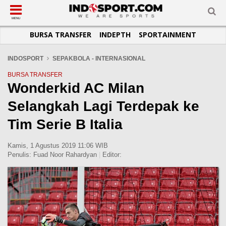
SUB-MENU
SUB-MENU
SUB-MENU
SUB-MENU
SUB-MENU
SUB-MENU
MENU
BURSA TRANSFER
INDEPTH
SPORTAINMENT
SEPAKBOLA
SPORTAINMENT
OTOMOTIF
BASKET
JADWAL
TOPIK HARI INI
LIGA 1
SELEBSPORT
MOTOGP
RAKET
KLASEMEN
PERATURAN OLAHRAGA
INDOSPORT
SEPAKBOLA - INTERNASIONAL
LIGA 2
LIFESTYLE
FORMULA 1
MMA
TIPS DAN TRIK
BURSA TRANSFER
Wonderkid AC Milan
LIGA INGGRIS
OTOMANIA
FUTSAL
INFOGRAFIS
Selangkah Lagi Terdepak ke
LIGA ITALIA
OLIMPIK
GALERI FOTO
LIGA SPANYOL
E-SPORT
TEMPAT OLAHRAGA
Tim Serie B Italia
LIGA CHAMPIONS
PASUKAN SEHAT
Kamis, 1 Agustus 2019 11:06 WIB
LIGA JERMAN
KOMUNITAS SEHAT
Penulis:
Fuad Noor Rahardyan
|
Editor:
LIGA PRANCIS
LIGA EUROPA